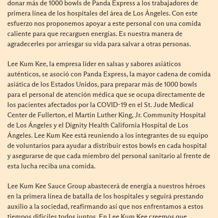
donar más de 1000 bowls de Panda Express a los trabajadores de
primera línea de los hospitales del área de Los Ángeles. Con este
esfuerzo nos proponemos apoyar a este personal con una comida
caliente para que recarguen energías. Es nuestra manera de
agradecerles por arriesgar su vida para salvar a otras personas.
Lee Kum Kee, la empresa líder en salsas y sabores asiáticos
auténticos, se asoció con Panda Express, la mayor cadena de comida
asiática de los Estados Unidos, para preparar más de 1000 bowls
para el personal de atención médica que se ocupa directamente de
los pacientes afectados por la COVID-19 en el St. Jude Medical
Center de Fullerton, el Martin Luther King, Jr. Community Hospital
de Los Ángeles y el Dignity Health California Hospital de Los
Ángeles. Lee Kum Kee está reuniendo a los integrantes de su equipo
de voluntarios para ayudar a distribuir estos bowls en cada hospital
y asegurarse de que cada miembro del personal sanitario al frente de
esta lucha reciba una comida.
Lee Kum Kee Sauce Group abastecerá de energía a nuestros héroes
en la primera línea de batalla de los hospitales y seguirá prestando
auxilio a la sociedad, reafirmando así que nos enfrentamos a estos
tiempos difíciles todos juntos. En Lee Kum Kee creemos que,