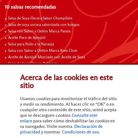
10 salsas recomendadas
Salsa de Soya Oscura Sabor Champiñón
Salsa de soya oscura saborizada con hongos
Salsa con Sabor a Ostión Marca Panda
Aceite Puro de Ajonjolí
Salsa para Pollo a la Naranja
Salsa con Sabor a Ostión Marca Kum Chun
Aceite de Ajonjolí Mezclado con Aceite de Soya
Salsa de Soya Oscura Prémium
Salsa Hoisin
Acerca de las cookies en este
Salsa Barbacoa Chino (Salsa Char Siu) de Lee Kum Kee
sitio
10 recetas que te harán agua la boca
Usamos
cookies
para monitorizar el tráfico del sitio
Alitas de Pollo a la Naranja
y medir su rendimiento. Al hacer clic en “OK” o en
Tacos de Poke
cualquier otro contenido de este sitio, usted acepta
que se descarguen
cookies
.
Consulte este
enlace
para saber cómo deshabilitar las
cookies
en
su navegador. Visite nuestra
Declaración de
privacidad
y nuestras
Condiciones de uso.
Términos de uso
Declaración de privacidad