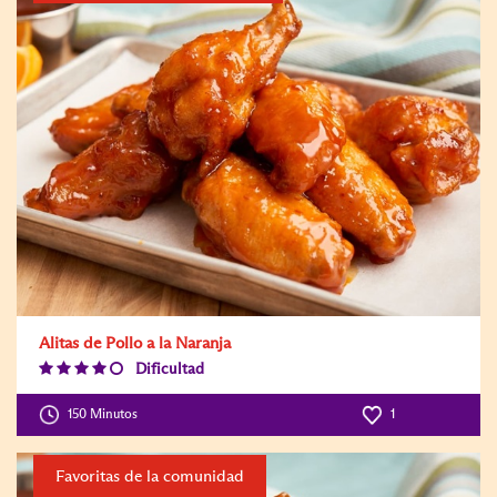
Alitas de Pollo a la Naranja
Dificultad
Difficulty
Level:4
150 Minutos
1
Favoritas de la comunidad