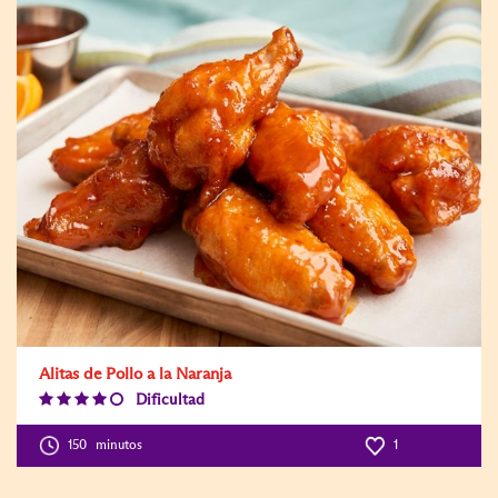
Alitas de Pollo a la Naranja
Dificultad
Difficulty
Level:4
150
minutos
1