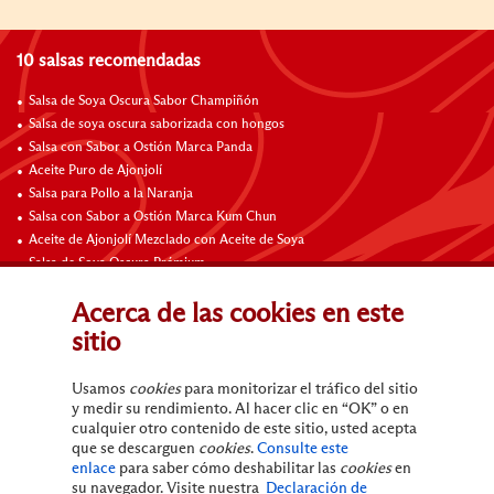
10 salsas recomendadas
Salsa de Soya Oscura Sabor Champiñón
Salsa de soya oscura saborizada con hongos
Salsa con Sabor a Ostión Marca Panda
Aceite Puro de Ajonjolí
Salsa para Pollo a la Naranja
Salsa con Sabor a Ostión Marca Kum Chun
Aceite de Ajonjolí Mezclado con Aceite de Soya
Salsa de Soya Oscura Prémium
Salsa Hoisin
Acerca de las cookies en este
Salsa Barbacoa Chino (Salsa Char Siu) de Lee Kum Kee
sitio
10 recetas que te harán agua la boca
Usamos
cookies
para monitorizar el tráfico del sitio
Alitas de Pollo a la Naranja
y medir su rendimiento. Al hacer clic en “OK” o en
Tacos de Poke
cualquier otro contenido de este sitio, usted acepta
que se descarguen
cookies
.
Consulte este
enlace
para saber cómo deshabilitar las
cookies
en
su navegador. Visite nuestra
Declaración de