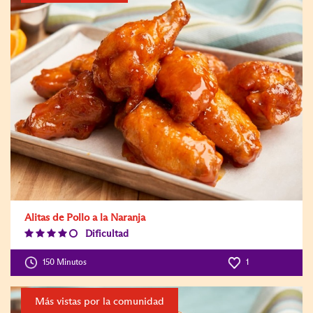
Alitas de Pollo a la Naranja
Dificultad
Difficulty
Level:4
150 Minutos
1
Más vistas por la comunidad