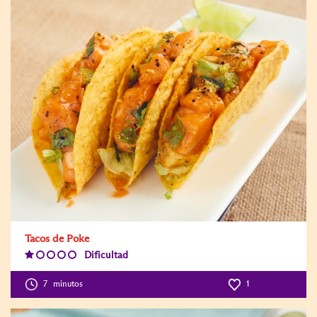
Tacos de Poke
Dificultad
Difficulty
Level:1
7
minutos
1