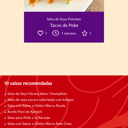
Salsa de Soya Prémium
Tacos de Poke
1
7 minutos
1
10 salsas recomendadas
Salsa de Soya Oscura Sabor Champiñón
Salsa de soya oscura saborizada con hongos
Salsa con Sabor a Ostión Marca Panda
Aceite Puro de Ajonjolí
Salsa para Pollo a la Naranja
Salsa con Sabor a Ostión Marca Kum Chun