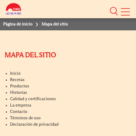
Mobile
Menu
Página de inicio
Mapa del sitio
MAPA DEL SITIO
Inicio
Recetas
Productos
Historias
Calidad y certificaciones
La empresa
Contacto
Términos de uso
Declaración de privacidad