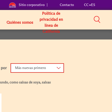
Sitio corporativo
Contacto
CC
ES
Política de
privacidad en
Quiénes somos
línea de
California
 por
Más nuevas primero
mundo, como salsas de soya, salsas