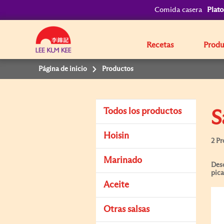
Comida casera
Plato
Recetas
Produ
Página de inicio
Productos
Todos los productos
S
Hoisin
2 P
Marinado
Desc
pica
Aceite
Otras salsas