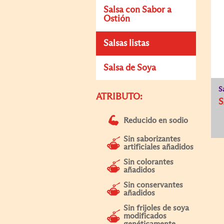
Salsa con Sabor a
Ostión
Salsas listas
Salsa de Soya
S
ATRIBUTO:
S
Reducido en sodio
Sin saborizantes
artificiales añadidos
Sin colorantes
añadidos
Sin conservantes
añadidos
Sin frijoles de soya
modificados