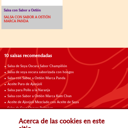
Salsa con Sabor a Ostión
SALSA CON SABOR A OSTIÓN
MARCA PANDA
10 salsas recomendadas
Salsa de Soya Oscura Sabor Champiñón
Salsa de soya oscura saborizada con hongos
Salsa con Sabor a Ostión Marca Panda
Aceite Puro de Ajonjolí
Salsa para Pollo a la Naranja
Salsa con Sabor a Ostión Marca Kum Chun
Aceite de Ajonjolí Mezclado con Aceite de Soya
Salsa de Soya Oscura Prémium
Salsa Hoisin
Acerca de las cookies en este
Salsa Barbacoa Chino (Salsa Char Siu) de Lee Kum Kee