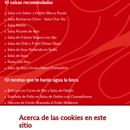
10 salsas recomendadas
Salsa con Sabor a Ostión Marca Panda
Salsa Barbacoa Chino - Salsa Char Siu
Salsa Hoisin
Salsa Picante de Ajos
Salsa de Frijoles Negros con Ajo
Salsa de Chile y Frijol (Toban Djan)
Salsa de Soya Reducida en Sodio
Salsa de Soya
Pasta Chu Hou
Salsa de Soya Oscura Sabor Champiñón
10 recetas que te harán agua la boca
Brócoli con Carne de Res y Salsa de Ostión
Estofado de Pollo en Salsa de Ostión con Champiñones
Panceta de Cerdo Braseada al Estilo Moderno
Costillas de Cerdo Agridulces Braseadas
Costillas de Cordero a la Sartén con Salsa de a Ajo al Vino Tinto
Acerca de las cookies en este
Carne de Res con Salsa de Frijoles Negros
sitio
Fajitas de Carne de Res con Salsa Hoisin