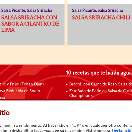
Salsa Picante, Salsa Sriracha
Salsa Picante, Salsa Sriracha
SALSA SRIRACHA CON
SALSA SRIRACHA CHILI
SABOR A CILANTRO DE
LIMA
10 recetas que te harán agua
ile y Frijol (Toban Djan)
Brócoli con Carne de Res y Salsa d
oya Reducida en Sodio
Estofado de Pollo en Salsa de Ost
Champiñones
oya
Panceta de Cerdo Braseada al Estil
 Hou
Moderno
Soya Oscura Sabor Champiñón
itio
Costillas de Cerdo Agridulces Bra
o y medir su rendimiento. Al hacer clic en “OK” o en cualquier otro contenid
 cómo deshabilitar las
cookies
en su navegador. Visite nuestra
Declaració