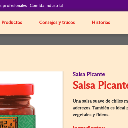
s profesionales
Comida industrial
Productos
Consejos y trucos
Historias
Salsa Picante
Salsa Picant
Una salsa suave de chiles m
aderezos. También es ideal 
vegetales y fideos.