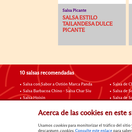
Salsa Picante
SALSA ESTILO
TAILANDESA DULCE
PICANTE
10 salsas recomendadas
Salsa con Sabor a Ostión Marca Panda
Salsa de Ch
Salsa Barbacoa Chino - Salsa Char Siu
Salsa de S
Salsa Hoisin
Salsa de S
Salsa Picante de Ajos
Pasta Chu
Salsa de Frijoles Negros con Ajo
Salsa de 
Acerca de las cookies en este s
Usamos
cookies
para monitorizar el tráfico del siti
descarguen
cookies
.
Consulte este enlace
para saber