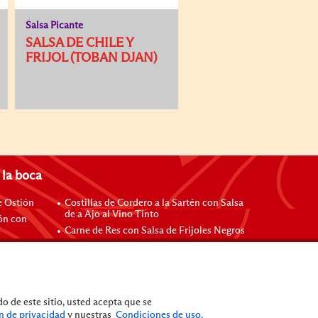
Salsa Picante
SALSA DE CHILE Y
FRIJOL (TOBAN DJAN)
 la boca
e Ostión
Costillas de Cordero a la Sartén con Salsa
de a Ajo al Vino Tinto
ión con
Carne de Res con Salsa de Frijoles Negros
o
Fajitas de Carne de Res con Salsa Hoisin
Fideos a la Sartén con Salsa Hoisin
seadas
Carne de Res Sofrita con Espárragos
Arroz Frito con Carne de Res
o de este sitio, usted acepta que se
n de privacidad
y nuestras
Condiciones de uso.