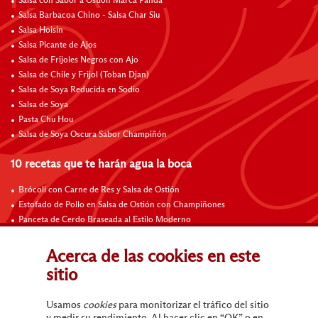
Salsa con Sabor a Ostión Marca Panda
Salsa Barbacoa Chino - Salsa Char Siu
Salsa Hoisin
Salsa Picante de Ajos
Salsa de Frijoles Negros con Ajo
Salsa de Chile y Frijol (Toban Djan)
Salsa de Soya Reducida en Sodio
Salsa de Soya
Pasta Chu Hou
Salsa de Soya Oscura Sabor Champiñón
10 recetas que te harán agua la boca
Brócoli con Carne de Res y Salsa de Ostión
Estofado de Pollo en Salsa de Ostión con Champiñones
Panceta de Cerdo Braseada al Estilo Moderno
Costillas de Cerdo Agridulces Braseadas
Costillas de Cordero a la Sartén con Salsa de a Ajo al Vino Tinto
Acerca de las cookies en este
Carne de Res con Salsa de Frijoles Negros
sitio
Fajitas de Carne de Res con Salsa Hoisin
Fideos a la Sartén con Salsa Hoisin
Usamos
cookies
para monitorizar el tráfico del sitio
Carne de Res Sofrita con Espárragos