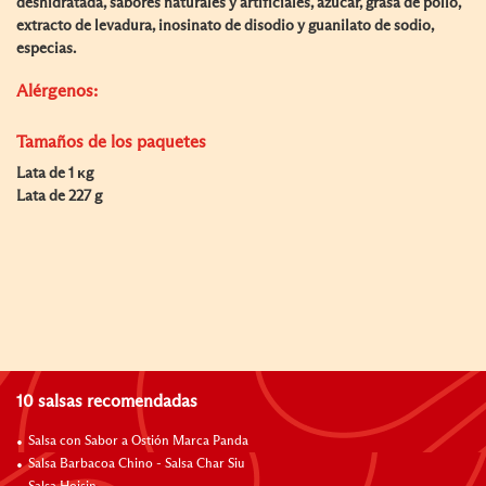
deshidratada, sabores naturales y artificiales, azúcar, grasa de pollo,
extracto de levadura, inosinato de disodio y guanilato de sodio,
especias.
Alérgenos:
Tamaños de los paquetes
Lata de 1 κg
Lata de 227 g
10 salsas recomendadas
Salsa con Sabor a Ostión Marca Panda
Salsa Barbacoa Chino - Salsa Char Siu