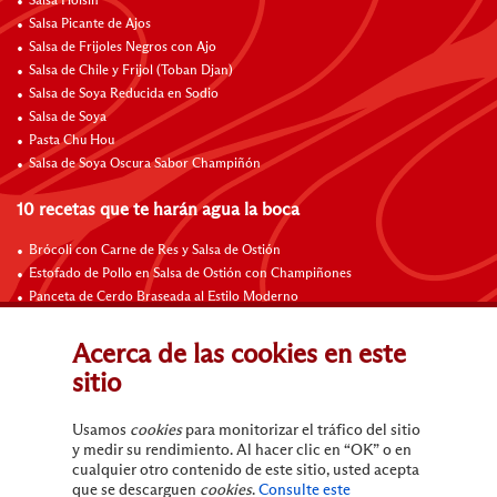
Salsa Hoisin
Salsa Picante de Ajos
Salsa de Frijoles Negros con Ajo
Salsa de Chile y Frijol (Toban Djan)
Salsa de Soya Reducida en Sodio
Salsa de Soya
Pasta Chu Hou
Salsa de Soya Oscura Sabor Champiñón
10 recetas que te harán agua la boca
Brócoli con Carne de Res y Salsa de Ostión
Estofado de Pollo en Salsa de Ostión con Champiñones
Panceta de Cerdo Braseada al Estilo Moderno
Costillas de Cerdo Agridulces Braseadas
Costillas de Cordero a la Sartén con Salsa de a Ajo al Vino Tinto
Acerca de las cookies en este
Carne de Res con Salsa de Frijoles Negros
sitio
Fajitas de Carne de Res con Salsa Hoisin
Fideos a la Sartén con Salsa Hoisin
Usamos
cookies
para monitorizar el tráfico del sitio
Carne de Res Sofrita con Espárragos
y medir su rendimiento. Al hacer clic en “OK” o en
Arroz Frito con Carne de Res
cualquier otro contenido de este sitio, usted acepta
que se descarguen
cookies
.
Consulte este